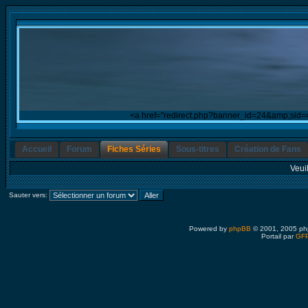
<a href="redirect.php?banner_id=24&amp;sid
Accueil
Forum
Fiches Séries
Sous-titres
Création de Fans
Veui
Sauter vers:
Powered by
phpBB
© 2001, 2005 ph
Portail par
GFP