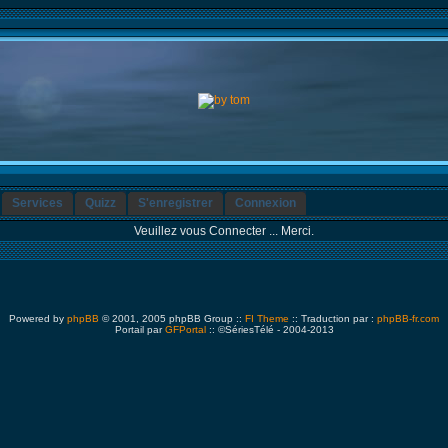
Services
Quizz
S'enregistrer
Connexion
Veuillez vous Connecter ... Merci.
Powered by
phpBB
© 2001, 2005 phpBB Group ::
FI Theme
:: Traduction par :
phpBB-fr.com
Portail par
GFPortal
:: ©SériesTélé - 2004-2013