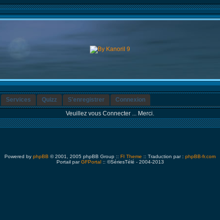
Services
Quizz
S'enregistrer
Connexion
Veuillez vous Connecter ... Merci.
Powered by
phpBB
© 2001, 2005 phpBB Group ::
FI Theme
:: Traduction par :
phpBB-fr.com
Portail par
GFPortal
:: ©SériesTélé - 2004-2013