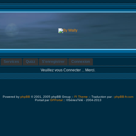
Services
Quizz
S'enregistrer
Connexion
Veuillez vous Connecter ... Merci.
Powered by
phpBB
© 2001, 2005 phpBB Group ::
FI Theme
:: Traduction par :
phpBB-fr.com
Portail par
GFPortal
:: ©SériesTélé - 2004-2013