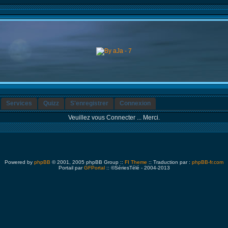
Services
Quizz
S'enregistrer
Connexion
Veuillez vous Connecter ... Merci.
Powered by
phpBB
© 2001, 2005 phpBB Group ::
FI Theme
:: Traduction par :
phpBB-fr.com
Portail par
GFPortal
:: ©SériesTélé - 2004-2013