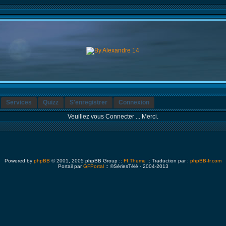
Services
Quizz
S'enregistrer
Connexion
Veuillez vous Connecter ... Merci.
Powered by
phpBB
© 2001, 2005 phpBB Group ::
FI Theme
:: Traduction par :
phpBB-fr.com
Portail par
GFPortal
:: ©SériesTélé - 2004-2013