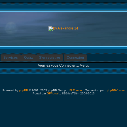
Services
Quizz
S'enregistrer
Connexion
Veuillez vous Connecter ... Merci.
Powered by
phpBB
© 2001, 2005 phpBB Group ::
FI Theme
:: Traduction par :
phpBB-fr.com
Portail par
GFPortal
:: ©SériesTélé - 2004-2013