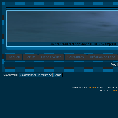
<a href="redirect.php?banner_id=24&amp;sid
Accueil
Forum
Fiches Séries
Sous-titres
Création de Fans
Veui
Sauter vers:
Powered by
phpBB
© 2001, 2005 ph
Portail par
GFP