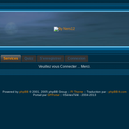
Services
Quizz
S'enregistrer
Connexion
Veuillez vous Connecter ... Merci.
Powered by
phpBB
© 2001, 2005 phpBB Group ::
FI Theme
:: Traduction par :
phpBB-fr.com
Portail par
GFPortal
:: ©SériesTélé - 2004-2013