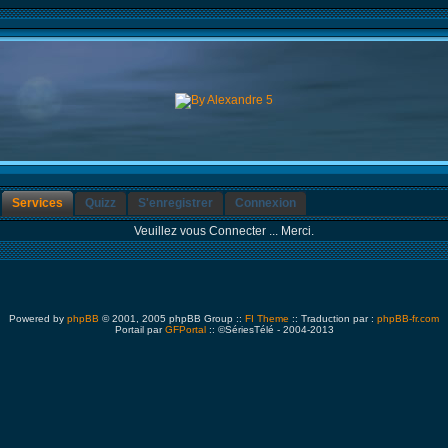
Services
Quizz
S'enregistrer
Connexion
Veuillez vous Connecter ... Merci.
Powered by
phpBB
© 2001, 2005 phpBB Group ::
FI Theme
:: Traduction par :
phpBB-fr.com
Portail par
GFPortal
:: ©SériesTélé - 2004-2013