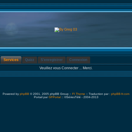
Services
Quizz
S'enregistrer
Connexion
Veuillez vous Connecter ... Merci.
Powered by
phpBB
© 2001, 2005 phpBB Group ::
FI Theme
:: Traduction par :
phpBB-fr.com
Portail par
GFPortal
:: ©SériesTélé - 2004-2013