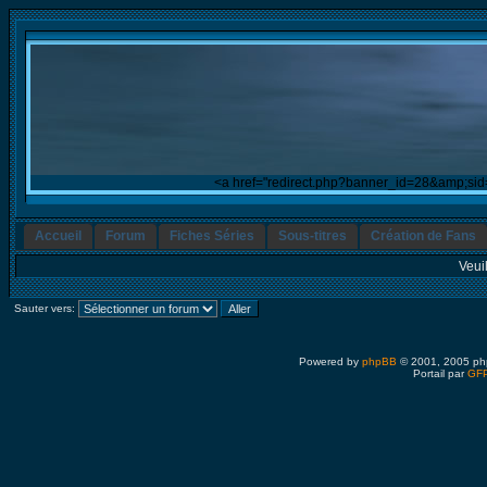
<a href="redirect.php?banner_id=28&amp;si
Accueil
Forum
Fiches Séries
Sous-titres
Création de Fans
Veui
Sauter vers:
Powered by
phpBB
© 2001, 2005 ph
Portail par
GFP