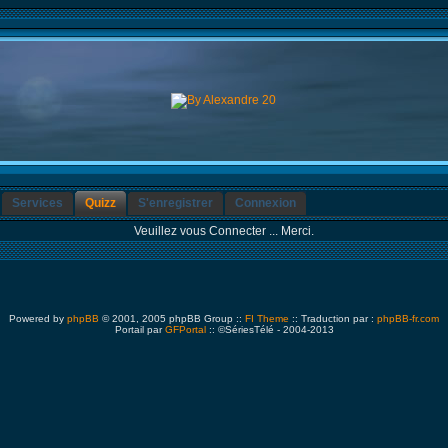
Services
Quizz
S'enregistrer
Connexion
Veuillez vous Connecter ... Merci.
Powered by
phpBB
© 2001, 2005 phpBB Group ::
FI Theme
:: Traduction par :
phpBB-fr.com
Portail par
GFPortal
:: ©SériesTélé - 2004-2013