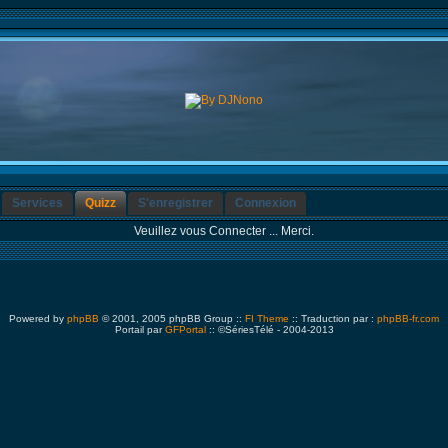
Services
Quizz
S'enregistrer
Connexion
Veuillez vous Connecter ... Merci.
Powered by
phpBB
© 2001, 2005 phpBB Group ::
FI Theme
:: Traduction par :
phpBB-fr.com
Portail par
GFPortal
:: ©SériesTélé - 2004-2013