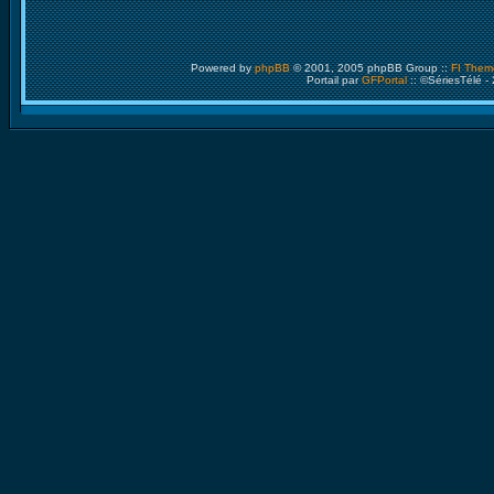
Powered by
phpBB
© 2001, 2005 phpBB Group ::
FI Them
Portail par
GFPortal
:: ©SériesTélé -