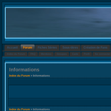
Accueil
Forum
Fiches Séries
Sous-titres
Création de Fans
Index du Forum
FAQ
Membres
Groupes
Carte
Profil
Se connecter 
Informations
Index du Forum
» Informations
Index du Forum
» Informations