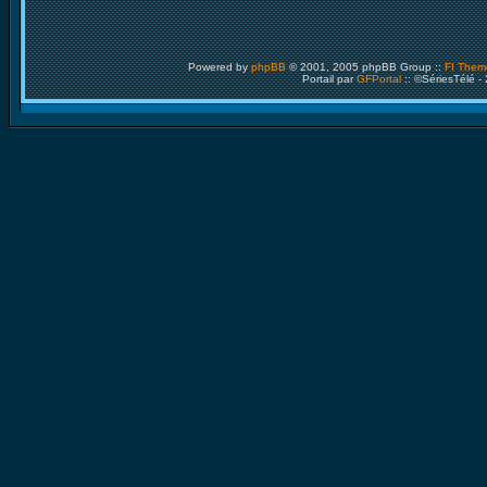
Powered by
phpBB
© 2001, 2005 phpBB Group ::
FI Them
Portail par
GFPortal
:: ©SériesTélé -