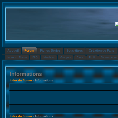
Accueil
Forum
Fiches Séries
Sous-titres
Création de Fans
Index du Forum
FAQ
Membres
Groupes
Carte
Profil
Se connecter 
Informations
Index du Forum
» Informations
Index du Forum
» Informations