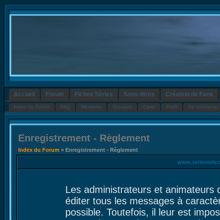
Accueil
Forum
Fiches Séries
Sous-titres
Création de Fans
Index du Forum
FAQ
Membres
Groupes
Carte
Profil
Se connecter 
Enregistrement - Règlement
Index du Forum
» Enregistrement - Règlement
www.seriestele.
Les administrateurs et animateurs 
éditer tous les messages à caractè
possible. Toutefois, il leur est im