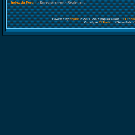
Index du Forum
» Enregistrement - Règlement
Powered by
phpBB
© 2001, 2005 phpBB Group ::
FI Them
Portail par
GFPortal
:: ©SériesTélé -