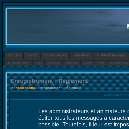
Accueil
Forum
Fiches Séries
Sous-titres
Création de Fans
Index du Forum
FAQ
Membres
Groupes
Carte
Profil
Se connecter 
Enregistrement - Règlement
Index du Forum
» Enregistrement - Règlement
www.seriestele.
Les administrateurs et animateurs 
éditer tous les messages à caractè
possible. Toutefois, il leur est im