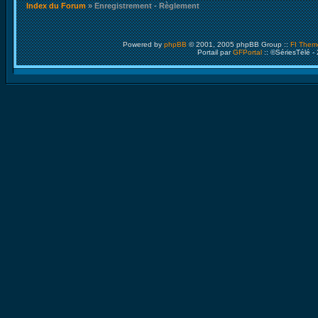
Index du Forum
» Enregistrement - Règlement
Powered by
phpBB
© 2001, 2005 phpBB Group ::
FI Them
Portail par
GFPortal
:: ©SériesTélé -