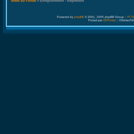
Index du Forum
» Enregistrement - Règlement
Powered by
phpBB
© 2001, 2005 phpBB Group ::
FI T
Portail par
GFPortal
:: ©SériesTé