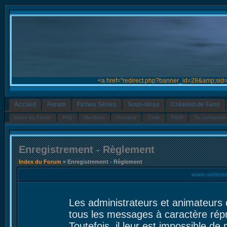
<a href="redirect.php?banner_id=28&amp;sid
Accueil
Forum
Fiches Séries
Sous-titres
Création de Fans
Index du Forum
FAQ
Membres
Groupes
Carte
Profil
Se connecter 
Enregistrement - Règlement
Index du Forum
» Enregistrement - Règlement
www.serieste
Les administrateurs et animateurs 
tous les messages à caractère rép
Toutefois, il leur est impossible d