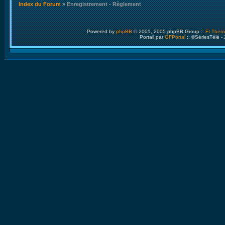
Index du Forum
» Enregistrement - Règlement
Powered by
phpBB
© 2001, 2005 phpBB Group ::
FI Them
Portail par
GFPortal
:: ©SériesTélé -