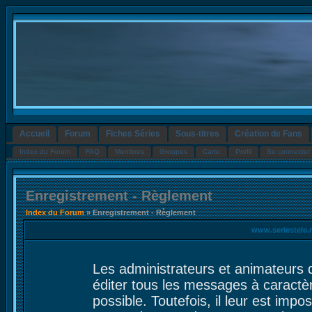
Accueil
Forum
Fiches Séries
Sous-titres
Création de Fans
Index du Forum
FAQ
Membres
Groupes
Carte
Profil
Se connecter 
Enregistrement - Règlement
Index du Forum
» Enregistrement - Règlement
www.seriestele.
Les administrateurs et animateurs 
éditer tous les messages à caractè
possible. Toutefois, il leur est im