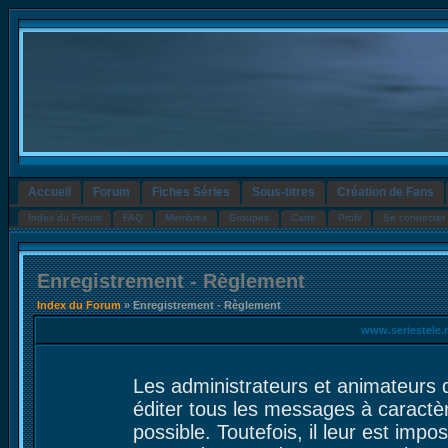
Accueil
Forum
Fiches Séries
Sous-titres
Création de Fans
Index du Forum
FAQ
Membres
Groupes
Carte
Profil
Se connecter 
Enregistrement - Règlement
Index du Forum
» Enregistrement - Règlement
www.seriestele.
Les administrateurs et animateurs 
éditer tous les messages à caractè
possible. Toutefois, il leur est im