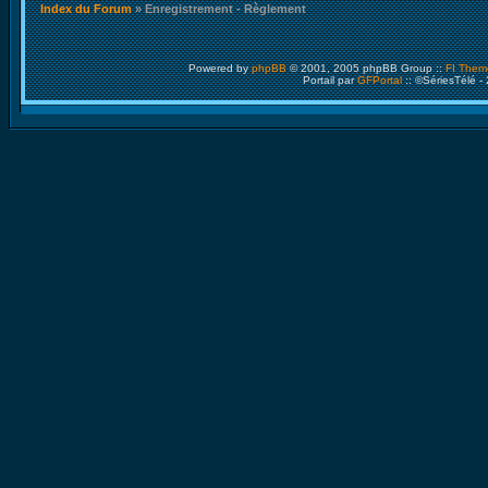
Index du Forum
» Enregistrement - Règlement
Powered by
phpBB
© 2001, 2005 phpBB Group ::
FI Them
Portail par
GFPortal
:: ©SériesTélé -