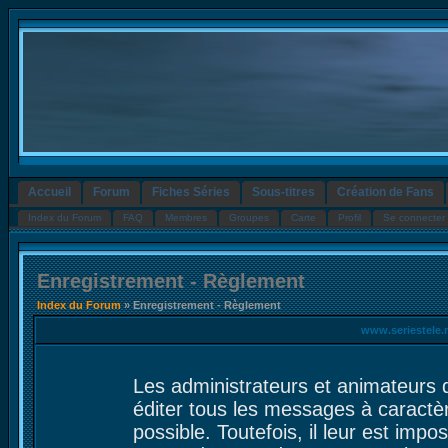
Accueil
Forum
Fiches Séries
Sous-titres
Création de Fans
Index du Forum
FAQ
Membres
Groupes
Carte
Profil
Se connecter 
Enregistrement - Règlement
Index du Forum
» Enregistrement - Règlement
www.seriestele.
Les administrateurs et animateurs 
éditer tous les messages à caractè
possible. Toutefois, il leur est im