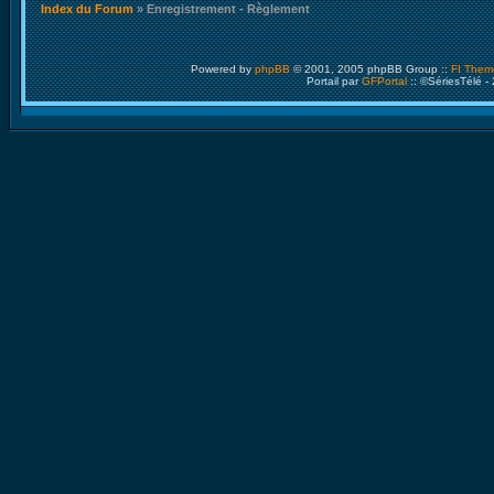
Index du Forum
» Enregistrement - Règlement
Powered by
phpBB
© 2001, 2005 phpBB Group ::
FI Them
Portail par
GFPortal
:: ©SériesTélé -