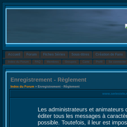
Accueil
Forum
Fiches Séries
Sous-titres
Création de Fans
Index du Forum
FAQ
Membres
Groupes
Carte
Profil
Se connecter 
Enregistrement - Règlement
Index du Forum
» Enregistrement - Règlement
www.seriestele.
Les administrateurs et animateurs 
éditer tous les messages à caractè
possible. Toutefois, il leur est im