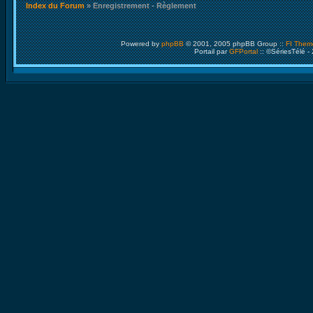
Index du Forum
» Enregistrement - Règlement
Powered by
phpBB
© 2001, 2005 phpBB Group ::
FI Them
Portail par
GFPortal
:: ©SériesTélé -