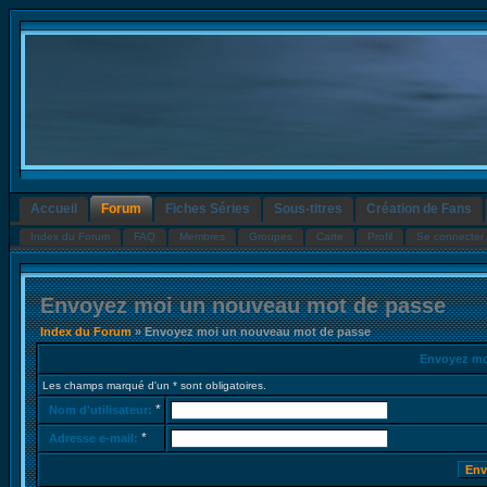
Accueil
Forum
Fiches Séries
Sous-titres
Création de Fans
Index du Forum
FAQ
Membres
Groupes
Carte
Profil
Se connecter 
Envoyez moi un nouveau mot de passe
Index du Forum
» Envoyez moi un nouveau mot de passe
Envoyez mo
Les champs marqué d'un * sont obligatoires.
*
Nom d'utilisateur:
*
Adresse e-mail: