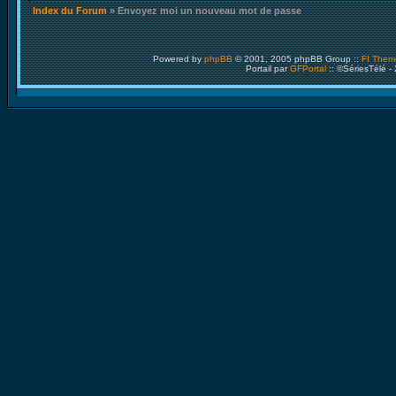
Index du Forum
» Envoyez moi un nouveau mot de passe
Powered by
phpBB
© 2001, 2005 phpBB Group ::
FI Them
Portail par
GFPortal
:: ©SériesTélé -