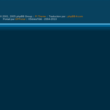
© 2001, 2005 phpBB Group ::
FI Theme
:: Traduction par :
phpBB-fr.com
Portail par
GFPortal
:: ©SériesTélé - 2004-2013