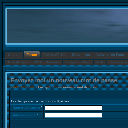
Accueil
Forum
Fiches Séries
Sous-titres
Création de Fans
Index du Forum
FAQ
Membres
Groupes
Carte
Profil
Se connecter 
Envoyez moi un nouveau mot de passe
Index du Forum
» Envoyez moi un nouveau mot de passe
Les champs marqué d'un * sont obligatoires.
*
Nom d'utilisateur:
*
Adresse e-mail: