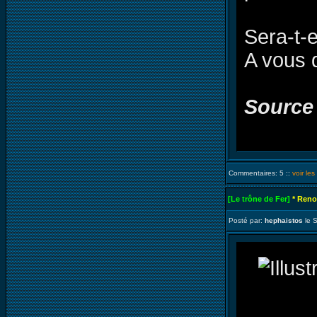
Sera-t-e
A vous 
Source
Commentaires: 5 ::
voir le
[Le trône de Fer]
* Reno
Posté par:
hephaistos
le 