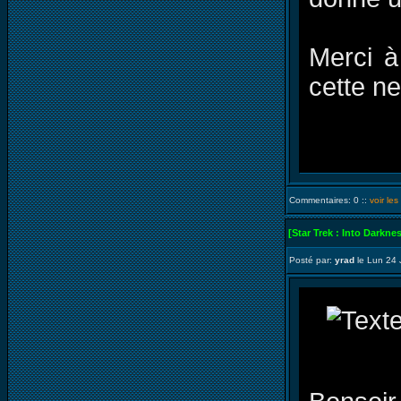
Merci à
cette n
Commentaires: 0 ::
voir le
[Star Trek : Into Darkne
Posté par:
yrad
le Lun 24 