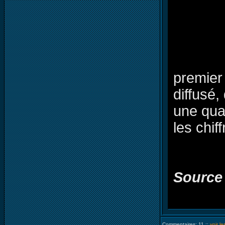
premier
diffusé
une quat
les chif
Source
Commentaires: 11 ::
voir l