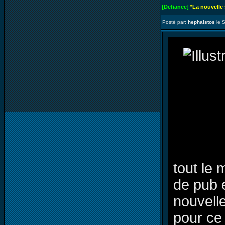
[Defiance]
*La nouvelle
Posté par:
hephaistos
le 
tout le 
de pub 
nouvell
pour ce 