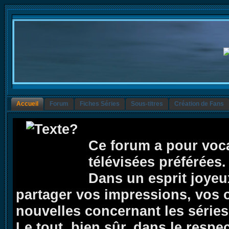
Accueil
Forum
Fiches Séries
Sous-titres
Création de Fans
Ce forum a pour voca
télévisées préférées.
Dans un esprit joyeux,
partager vos impressions, vos op
nouvelles concernant les séries 
Le tout, bien sûr, dans le respe