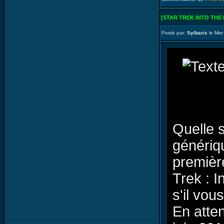
[STAR TREK INTO THE
Posté par:
Sylbaris
le Mer
Quelle s
génériqu
premièr
Trek : 
s'il vous
En atten