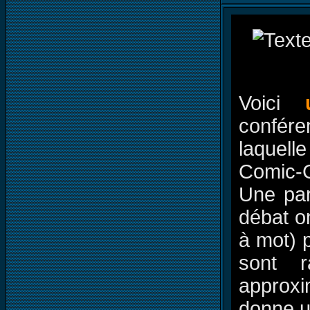
Voici
confér
laquell
Comic-C
Une par
débat on
à mot) 
sont r
approxim
donne u