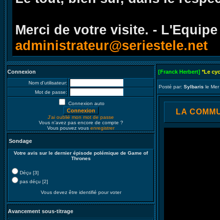
Merci de votre visite. - L'Equipe
administrateur@seriestele.net
Connexion
[Franck Herbert]
*Le cy
Nom d'utilisateur:
Posté par:
Sylbaris
le Mer
Mot de passe:
Connexion auto
LA COMMUN
J'ai oublié mon mot de passe
Vous n'avez pas encore de compte ?
Vous pouvez vous
enregistrer
Sondage
Votre avis sur le dernier épisode polémique de Game of
Thrones
Déçu [3]
pas déçu [2]
Vous devez être identifié pour voter
Avancement sous-titrage