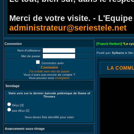
Merci de votre visite. - L'Equipe
administrateur@seriestele.net
Connexion
[Franck Herbert]
*Le cy
Nom d'utilisateur:
Posté par:
Sylbaris
le Mer
Mot de passe:
Connexion auto
LA COMMUN
J'ai oublié mon mot de passe
Vous n'avez pas encore de compte ?
Vous pouvez vous
enregistrer
Sondage
Votre avis sur le dernier épisode polémique de Game of
Thrones
Déçu [3]
pas déçu [2]
Vous devez être identifié pour voter
Avancement sous-titrage