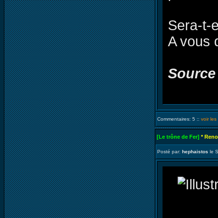
Sera-t-e
A vous 
Source
Commentaires: 5 ::
voir le
[Le trône de Fer]
* Reno
Posté par:
hephaistos
le 