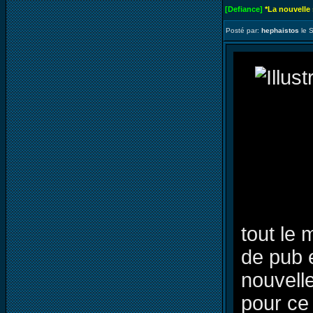
[Defiance]
*La nouvelle
Posté par:
hephaistos
le 
tout le 
de pub 
nouvell
pour ce 