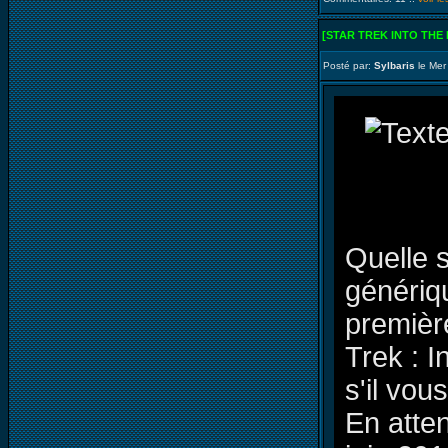
[STAR TREK INTO THE
Posté par:
Sylbaris
le Mer
Quelle s
génériqu
premièr
Trek : 
s'il vous
En atten