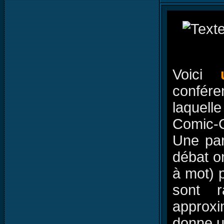
Voici
confér
laquell
Comic-C
Une par
débat on
à mot) 
sont r
approxim
donne u