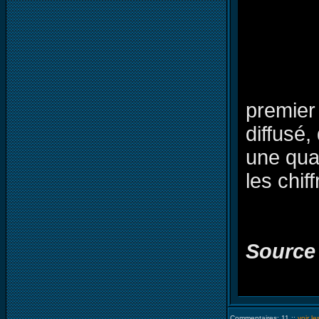
premier
diffusé
une quat
les chif
Source
Commentaires: 11 ::
voir l