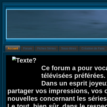
Accueil
Forum
Fiches Séries
Sous-titres
Création de Fans
Ce forum a pour voca
télévisées préférées.
Dans un esprit joyeux,
partager vos impressions, vos op
nouvelles concernant les séries 
Le tout, bien sûr, dans le respe