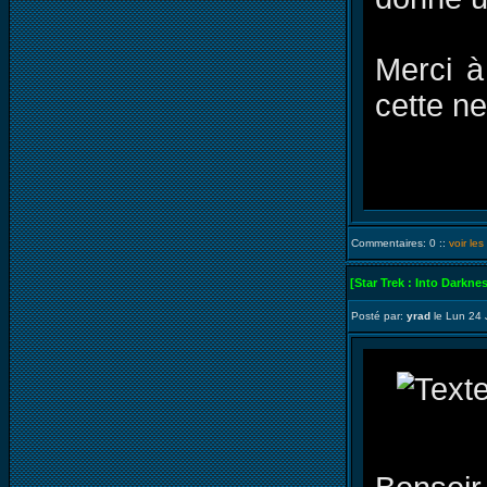
Merci à
cette n
Commentaires: 0 ::
voir le
[Star Trek : Into Darkne
Posté par:
yrad
le Lun 24 