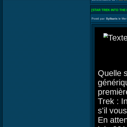
[STAR TREK INTO THE
Posté par:
Sylbaris
le Mer
Quelle s
génériqu
premièr
Trek : 
s'il vous
En atten