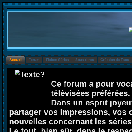
Accueil
Forum
Fiches Séries
Sous-titres
Création de Fans
Ce forum a pour voca
télévisées préférées.
Dans un esprit joyeux,
partager vos impressions, vos op
nouvelles concernant les séries 
Le tout, bien sûr, dans le respe