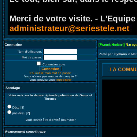
Merci de votre visite. - L'Equipe
administrateur@seriestele.net
Connexion
[Franck Herbert]
*Le cy
Nom d'utilisateur:
Posté par:
Sylbaris
le Mer
Mot de passe:
Connexion auto
LA COMMUN
J'ai oublié mon mot de passe
Vous n'avez pas encore de compte ?
Vous pouvez vous
enregistrer
Sondage
Votre avis sur le dernier épisode polémique de Game of
Thrones
Déçu [3]
pas déçu [2]
Vous devez être identifié pour voter
Avancement sous-titrage