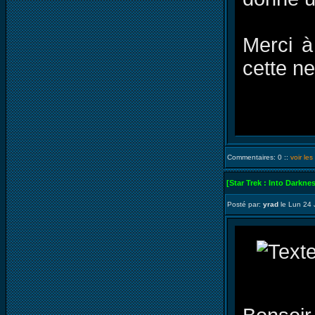
Merci à
cette n
Commentaires: 0 ::
voir le
[Star Trek : Into Darkne
Posté par:
yrad
le Lun 24 