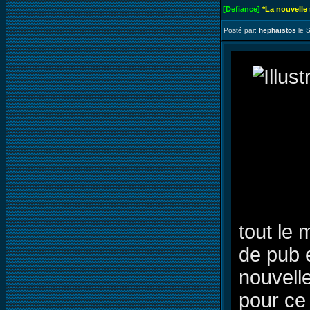
[Defiance]
*La nouvelle
Posté par:
hephaistos
le 
tout le 
de pub 
nouvell
pour ce 