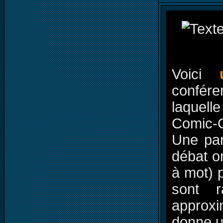
Voici
confér
laquell
Comic-C
Une par
débat on
à mot) 
sont r
approxim
donne u