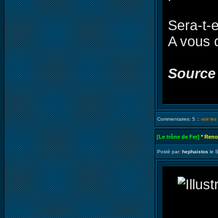
Sera-t-e
A vous 
Source
Commentaires: 5 ::
voir le
[Le trône de Fer]
* Reno
Posté par:
hephaistos
le 