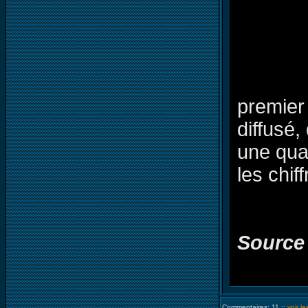
premier
diffusé
une quat
les chif
Source
Commentaires: 11 ::
voir l