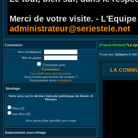
Merci de votre visite. - L'Equipe
administrateur@seriestele.net
Connexion
[Franck Herbert]
*Le cy
Nom d'utilisateur:
Posté par:
Sylbaris
le Mer
Mot de passe:
Connexion auto
LA COMMUN
J'ai oublié mon mot de passe
Vous n'avez pas encore de compte ?
Vous pouvez vous
enregistrer
Sondage
Votre avis sur le dernier épisode polémique de Game of
Thrones
Déçu [3]
pas déçu [2]
Vous devez être identifié pour voter
Avancement sous-titrage