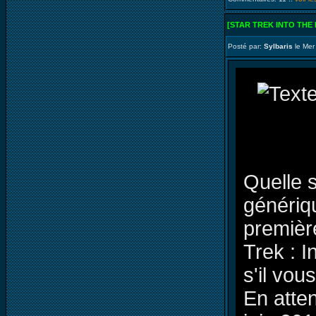
[STAR TREK INTO THE
Posté par:
Sylbaris
le Mer
Quelle s
génériqu
premièr
Trek : 
s'il vous
En atten