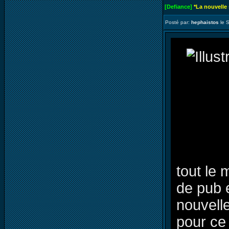
[Defiance]
*La nouvelle
Posté par:
hephaistos
le 
tout le 
de pub 
nouvell
pour ce 