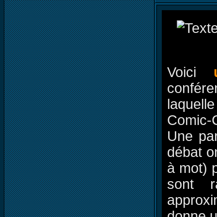
Voici
confér
laquell
Comic-C
Une par
débat on
à mot) 
sont r
approxim
donne u