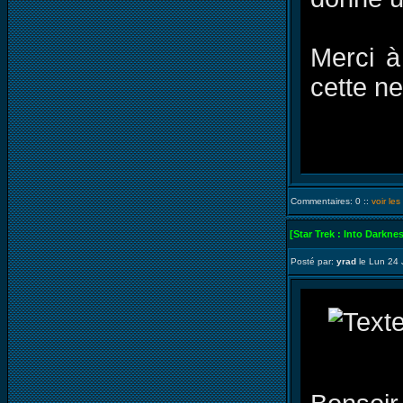
Merci à
cette n
Commentaires: 0 ::
voir le
[Star Trek : Into Darkne
Posté par:
yrad
le Lun 24 