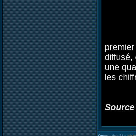
premier
diffusé
une quat
les chif
Source
Commentaires: 11 ::
voir l