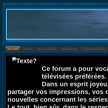
Accueil
Forum
Fiches Séries
Sous-titres
Création de Fans
Ce forum a pour voca
télévisées préférées.
Dans un esprit joyeux,
partager vos impressions, vos op
nouvelles concernant les séries 
Le tout, bien sûr, dans le respe