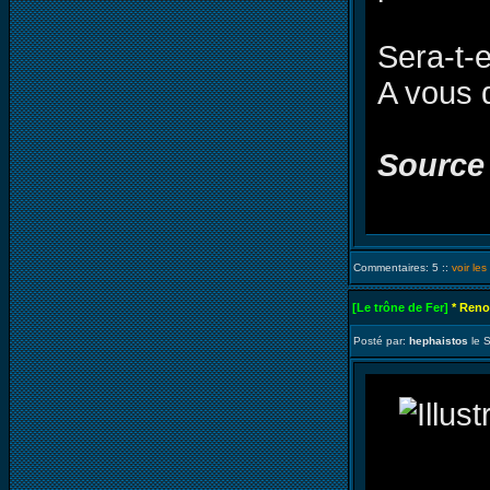
Sera-t-e
A vous 
Source
Commentaires: 5 ::
voir le
[Le trône de Fer]
* Reno
Posté par:
hephaistos
le 