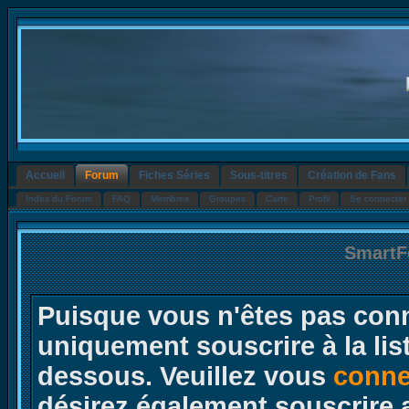
Accueil
Forum
Fiches Séries
Sous-titres
Création de Fans
Index du Forum
FAQ
Membres
Groupes
Carte
Profil
Se connecter 
SmartF
Puisque vous n'êtes pas conn
uniquement souscrire à la lis
dessous. Veuillez vous
conne
désirez également souscrire 