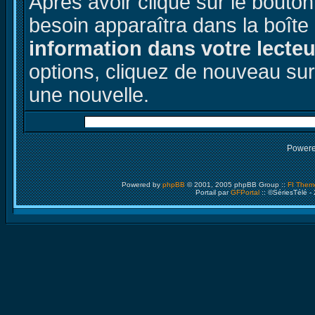
Après avoir cliqué sur le bouto
besoin apparaîtra dans la boîte
information dans votre lecteur
options, cliquez de nouveau su
une nouvelle.
Power
Powered by
phpBB
© 2001, 2005 phpBB Group ::
FI Them
Portail par
GFPortal
:: ©SériesTélé -