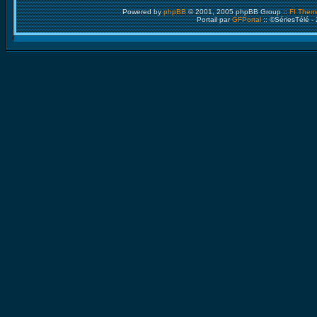
Powered by
phpBB
© 2001, 2005 phpBB Group ::
FI Them
Portail par
GFPortal
:: ©SériesTélé -