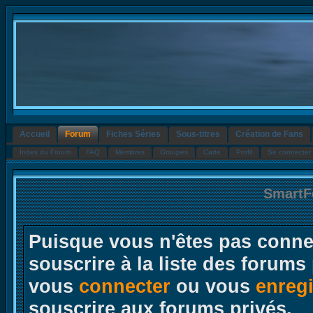
Accueil
Forum
Fiches Séries
Sous-titres
Création de Fans
Index du Forum
FAQ
Membres
Groupes
Carte
Profil
Se connecter 
SmartF
Puisque vous n'êtes pas conne
souscrire à la liste des forums
vous
connecter
ou vous
enregi
souscrire aux forums privés.