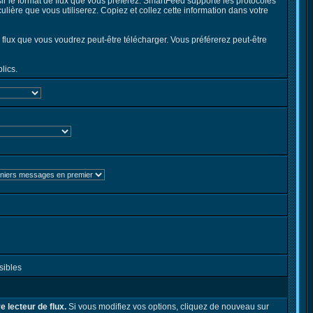
sir le format de flux que vous préférez. SmartFeed supporte les protocoles
lière que vous utiliserez. Copiez et collez cette information dans votre
e flux que vous voudrez peut-être télécharger. Vous préférerez peut-être
lics.
sibles
e lecteur de flux.
Si vous modifiez vos options, cliquez de nouveau sur