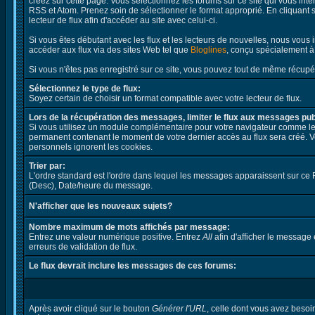
créez sur cette page. Vous sélectionnez les forums sur ce site qui vous int
RSS et Atom. Prenez soin de sélectionner le format approprié. En cliquant 
lecteur de flux afin d'accéder au site avec celui-ci.
Si vous êtes débutant avec les flux et les lecteurs de nouvelles, nous vous i
accéder aux flux via des sites Web tel que
Bloglines
, conçu spécialement à c
Si vous n'êtes pas enregistré sur ce site, vous pouvez tout de même récupé
Sélectionnez le type de flux:
Soyez certain de choisir un format compatible avec votre lecteur de flux.
Lors de la récupération des messages, limiter le flux aux messages pub
Si vous utilisez un module complémentaire pour votre navigateur comme lect
permanent contenant le moment de votre dernier accès au flux sera créé. Veu
personnels ignorent les cookies.
Trier par:
L'ordre standard est l'ordre dans lequel les messages apparaissent sur ce 
(Desc), Date/heure du message.
N'afficher que les nouveaux sujets?
Nombre maximum de mots affichés par message:
Entrez une valeur numérique positive. Entrez
All
afin d'afficher le message 
erreurs de validation de flux.
Le flux devrait inclure les messages de ces forums:
Après avoir cliqué sur le bouton
Générer l'URL
, celle dont vous avez besoi