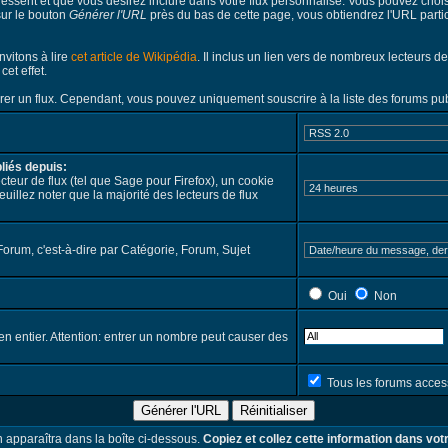
éressent et que vous désirez inclure dans votre flux personnalisé. Vous pouvez choi
sur le bouton
Générer l'URL
près du bas de cette page, vous obtiendrez l'URL particu
nvitons à lire
cet article de Wikipédia
. Il inclus un lien vers de nombreux lecteurs d
et effet.
rer un flux. Cependant, vous pouvez uniquement souscrire à la liste des forums pub
liés depuis:
eur de flux (tel que Sage pour Firefox), un cookie
illez noter que la majorité des lecteurs de flux
Forum, c'est-à-dire par Catégorie, Forum, Sujet
Oui
Non
en entier. Attention: entrer un nombre peut causer des
Tous les forums acces
Générer l'URL
Réinitialiser
n apparaîtra dans la boîte ci-dessous.
Copiez et collez cette information dans votr