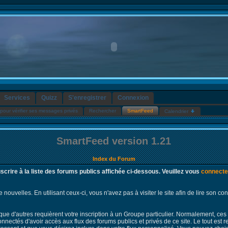
Services
Quizz
S'enregistrer
Connexion
pour vérifier ses messages privés
Rechercher
SmartFeed
Calendrier
SmartFeed version 1.21
Index du Forum
rire à la liste des forums publics affichée ci-dessous. Veuillez vous
connecte
ouvelles. En utilisant ceux-ci, vous n'avez pas à visiter le site afin de lire son c
que d'autres requièrent votre inscription à un Groupe particulier. Normalement, ces
onnectés d'avoir accès aux flux des forums publics et privés de ce site. Le tout est 